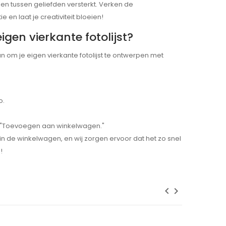
n tussen geliefden versterkt. Verken de
 en laat je creativiteit bloeien!
gen vierkante fotolijst?
 om je eigen vierkante fotolijst te ontwerpen met
o.
p "Toevoegen aan winkelwagen."
f in de winkelwagen, en wij zorgen ervoor dat het zo snel
!
keyboard_arrow_left
keyboard_arrow_right