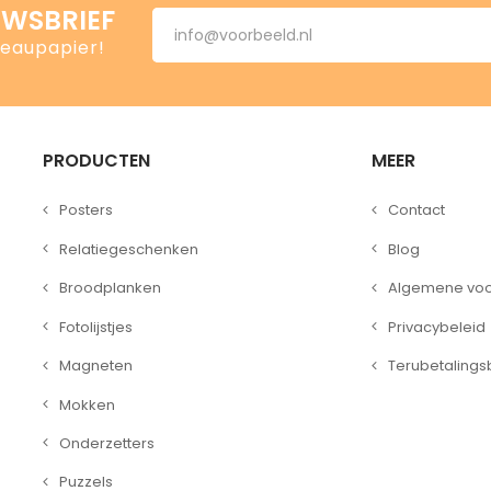
UWSBRIEF
deaupapier!
PRODUCTEN
MEER
Posters
Contact
Relatiegeschenken
Blog
Broodplanken
Algemene vo
Fotolijstjes
Privacybeleid
Magneten
Terubetalings
Mokken
Onderzetters
Puzzels