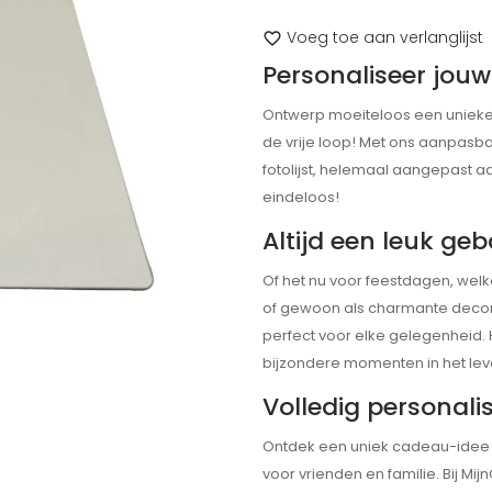
Voeg toe aan verlanglijst
favorite_border
Personaliseer jouw 
Ontwerp moeiteloos een unieke vie
de vrije loop! Met ons aanpasba
fotolijst, helemaal aangepast aa
eindeloos!
Altijd een leuk ge
Of het nu voor feestdagen, welk
of gewoon als charmante decorat
perfect voor elke gelegenheid. 
bijzondere momenten in het lev
Volledig personali
Ontdek een uniek cadeau-ide
voor vrienden en familie. Bij M