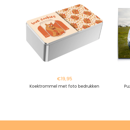
favorite_border
favorite_border
€19,95
m
Koektrommel met foto bedrukken
Pu