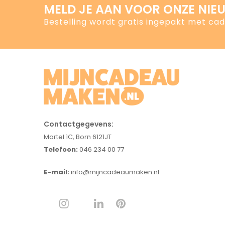
MELD JE AAN VOOR ONZE NIE
Bestelling wordt gratis ingepakt met ca
Contactgegevens:
Mortel 1C, Born 6121JT
Telefoon:
046 234 00 77
E-mail:
info@mijncadeaumaken.nl