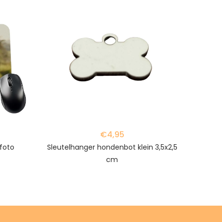
favorite_border
favorite_border
€4,95
foto
Sleutelhanger hondenbot klein 3,5x2,5
cm