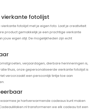
vierkante fotolijst
rkante fotolijst met je eigen foto. Laat je creativiteit
re product gemakkelijk je een prachtige vierkante
n jouw eigen stijl. De mogelijkheden zijn echt
baar
omstgroeten, verjaardagen, dierbare herinneringen is,
ie thuis, onze gepersonaliseerde vierkante fotolijst is
Het veroorzaakt een persoonlijk tintje toe aan
en.
seerbaar
e waarmee je hartverwarmende cadeaus kunt maken
ijnCadeauMaken.nl transformeren we elk cadeau tot een