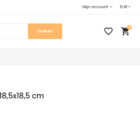
Mijn account
EUR
0
favorite_border
shopping_cart
 18,5x18,5 cm