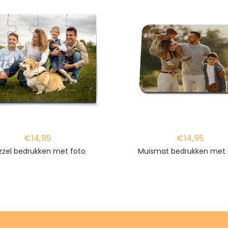
favorite_border
€14,95
€14,95
zzel bedrukken met foto
Muismat bedrukken met 