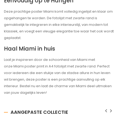
Eenvoudig op te Hangen
Deze prachtige poster
Miami
komt volledig ingelijst en klaar om
opgehangen te worden. De fotolijst met zwarte rand is
gemakkelijk te integreren in elke interieurstijl, van modern tot
klassiek, en voegt een vleugje elegantie toe waar het ook wordt
geplaatst.
Haal
Miami
in huis
Laat je inspireren door de schoonheid van
Miami
met
onze
Miami
poster print in A4 fotolijst met zwarte rand. Perfect
voor iedereen die een stukje van de stadse allure in hun leven
wil brengen, deze poster is een prachtige aanvulling op elk
interieur. Bestel nu en laat de charme van
Miami
deel uitmaken
van jouw dagelijks leven!
keyboard_arrow_left
keyboard_arrow_right
AANGEPASTE COLLECTIE