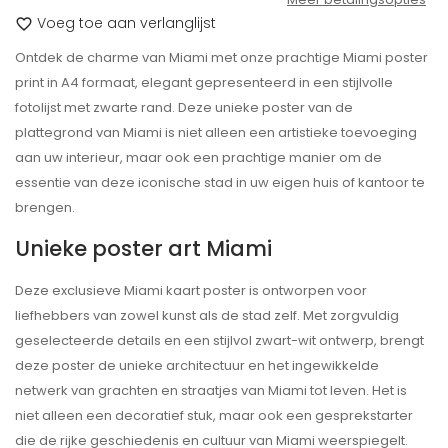
Voeg toe aan verlanglijst
favorite_border
Ontdek de charme van
Miami
met onze prachtige
Miami
poster
print in A4 formaat, elegant gepresenteerd in een stijlvolle
fotolijst met zwarte rand. Deze unieke poster van de
plattegrond van
Miami
is niet alleen een artistieke toevoeging
aan uw interieur, maar ook een prachtige manier om de
essentie van deze iconische stad in uw eigen huis of kantoor te
brengen.
Unieke poster art
Miami
Deze exclusieve
Miami
kaart poster is ontworpen voor
liefhebbers van zowel kunst als de stad zelf. Met zorgvuldig
geselecteerde details en een stijlvol zwart-wit ontwerp, brengt
deze poster de unieke architectuur en het ingewikkelde
netwerk van grachten en straatjes van
Miami
tot leven. Het is
niet alleen een decoratief stuk, maar ook een gesprekstarter
die de rijke geschiedenis en cultuur van
Miami
weerspiegelt.