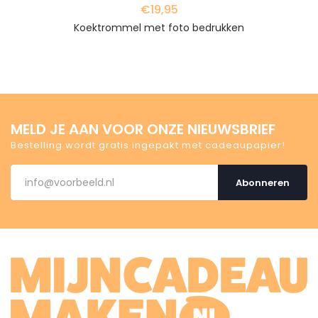
€19,95
Koektrommel met foto bedrukken
MELD JE AAN VOOR ONZE NIEUWSBRIEF
Bestelling wordt gratis ingepakt met cadeaupapier!