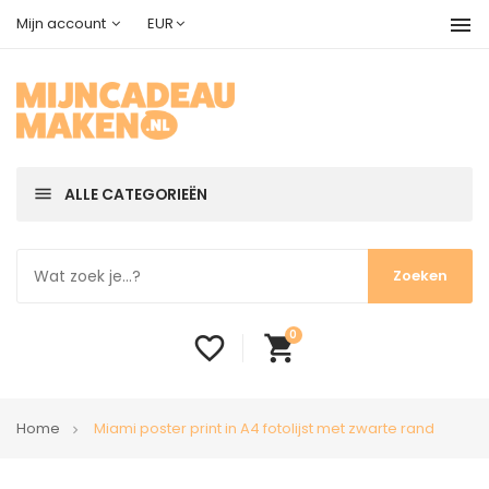
menu
Mijn account
EUR
menu
ALLE CATEGORIEËN
0
favorite_border
shopping_cart
Home
Miami poster print in A4 fotolijst met zwarte rand