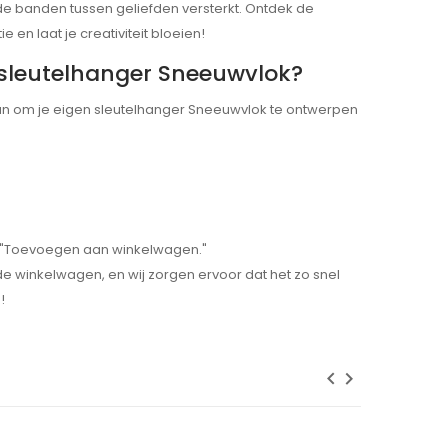
de banden tussen geliefden versterkt. Ontdek de
 en laat je creativiteit bloeien!
n sleutelhanger Sneeuwvlok?
an om je eigen sleutelhanger Sneeuwvlok te ontwerpen
p "Toevoegen aan winkelwagen."
 de winkelwagen, en wij zorgen ervoor dat het zo snel
!
keyboard_arrow_left
keyboard_arrow_right