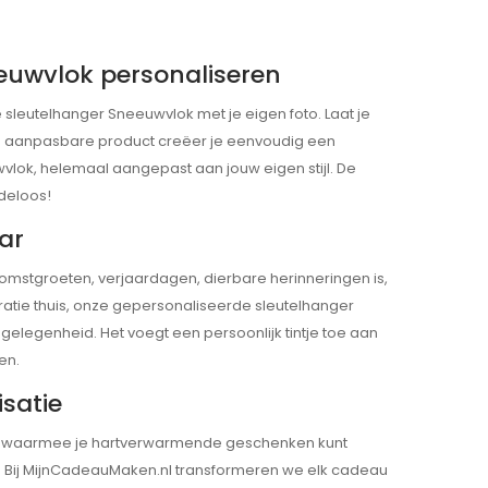
euwvlok personaliseren
sleutelhanger Sneeuwvlok met je eigen foto. Laat je
 ons aanpasbare product creëer je eenvoudig een
vlok, helemaal aangepast aan jouw eigen stijl. De
ndeloos!
aar
omstgroeten, verjaardagen, dierbare herinneringen is,
tie thuis, onze gepersonaliseerde sleutelhanger
 gelegenheid. Het voegt een persoonlijk tintje toe aan
en.
isatie
 waarmee je hartverwarmende geschenken kunt
. Bij MijnCadeauMaken.nl transformeren we elk cadeau