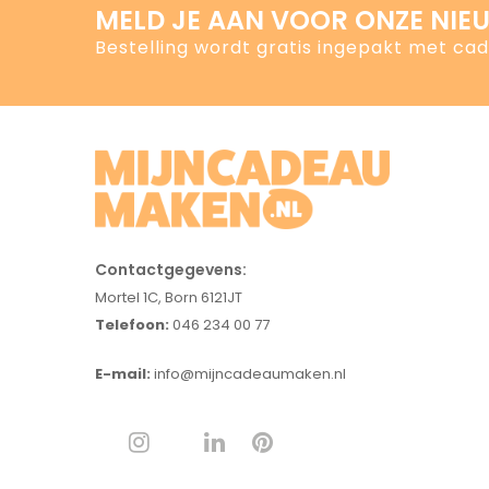
MELD JE AAN VOOR ONZE NIE
Bestelling wordt gratis ingepakt met ca
Contactgegevens:
Mortel 1C, Born 6121JT
Telefoon:
046 234 00 77
E-mail:
info@mijncadeaumaken.nl