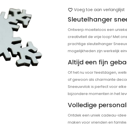
Voeg toe aan verlanglijst
favorite_border
Sleutelhanger sne
Ontwerp moeiteloos een unieke 
creativiteit de vrije loop! Met
prachtige sleutelhanger Sneeuw
mogelijkheden zijn werkelijk ei
Altijd een fijn geb
Of het nu voor feestdagen, welk
of gewoon als charmante decora
Sneeuwvlok is perfect voor elke
bijzondere momenten in het lev
Volledige personal
Ontdek een uniek cadeau-idee
maken voor vrienden en familie