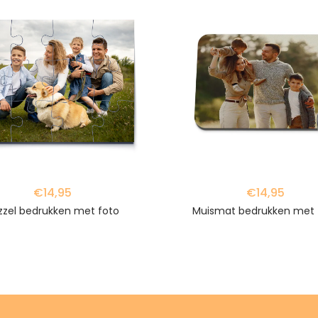
favorite_border
€14,95
€14,95
zzel bedrukken met foto
Muismat bedrukken met 