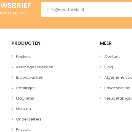
UWSBRIEF
deaupapier!
PRODUCTEN
MEER
Posters
Contact
Relatiegeschenken
Blog
Broodplanken
Algemene vo
Fotolijstjes
Privacybeleid
Magneten
Terubetalings
Mokken
Onderzetters
Puzzels