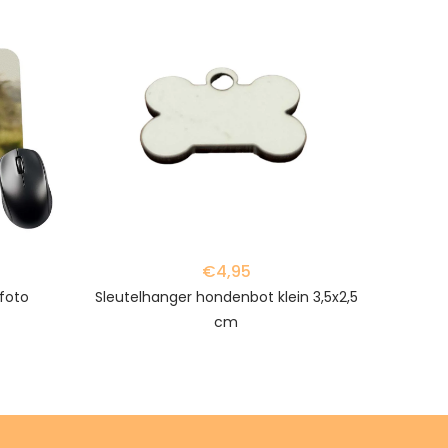
favorite_border
favorite_border
€4,95
foto
Sleutelhanger hondenbot klein 3,5x2,5
cm