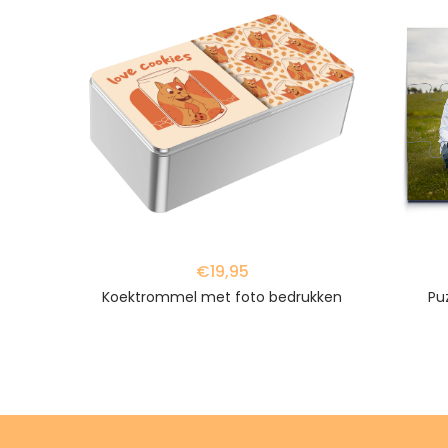
favorite_border
favorite_border
€19,95
m
Koektrommel met foto bedrukken
Pu