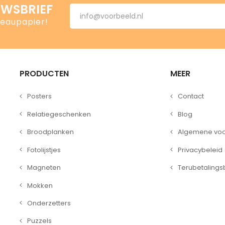
UWSBRIEF
deaupapier!
PRODUCTEN
MEER
Posters
Contact
Relatiegeschenken
Blog
Broodplanken
Algemene vo
Fotolijstjes
Privacybeleid
Magneten
Terubetalings
Mokken
Onderzetters
Puzzels