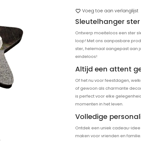
Voeg toe aan verlanglijst
favorite_border
Sleutelhanger ster
Ontwerp moeiteloos een ster sleut
loop! Met ons aanpasbare produ
ster, helemaal aangepast aan jou
eindeloos!
Altijd een attent 
Of het nu voor feestdagen, welk
of gewoon als charmante decora
is perfect voor elke gelegenheid
momenten in het leven.
Volledige personal
Ontdek een uniek cadeau-idee
maken voor vrienden en familie