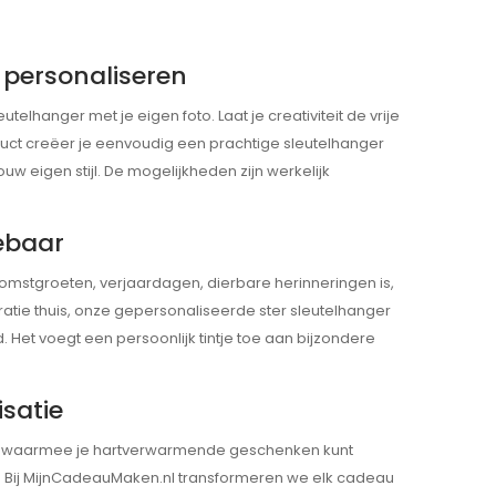
 personaliseren
elhanger met je eigen foto. Laat je creativiteit de vrije
ct creëer je eenvoudig een prachtige sleutelhanger
w eigen stijl. De mogelijkheden zijn werkelijk
gebaar
omstgroeten, verjaardagen, dierbare herinneringen is,
tie thuis, onze gepersonaliseerde ster sleutelhanger
. Het voegt een persoonlijk tintje toe aan bijzondere
isatie
 waarmee je hartverwarmende geschenken kunt
. Bij MijnCadeauMaken.nl transformeren we elk cadeau