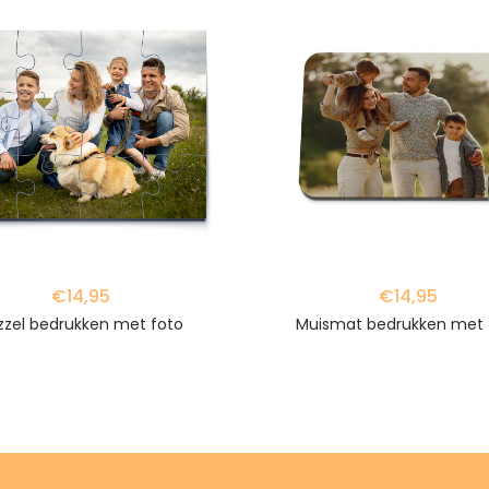
favorite_border
€14,95
€14,95
zzel bedrukken met foto
Muismat bedrukken met 