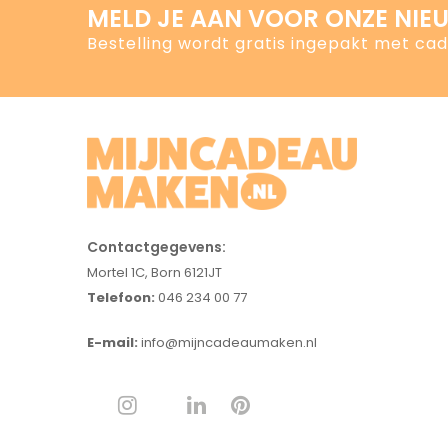
MELD JE AAN VOOR ONZE NIE
Bestelling wordt gratis ingepakt met ca
Contactgegevens:
Mortel 1C, Born 6121JT
Telefoon:
046 234 00 77
E-mail:
info@mijncadeaumaken.nl