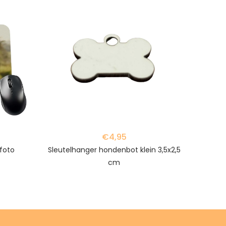
favorite_border
favorite_border
€4,95
foto
Sleutelhanger hondenbot klein 3,5x2,5
cm