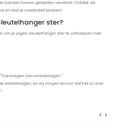
de banden tussen geliefden versterkt. Ontdek de
 en laat je creativiteit bloeien!
leutelhanger ster?
n om je eigen sleutelhanger ster te ontwerpen met
p "Toevoegen aan winkelwagen."
 de winkelwagen, en wij zorgen ervoor dat het zo snel
!
keyboard_arrow_left
keyboard_arrow_right