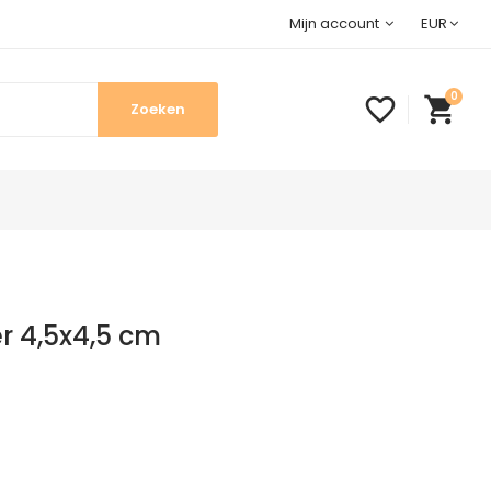
Mijn account
EUR
0
favorite_border
shopping_cart
r 4,5x4,5 cm