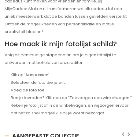
cadeaus kunt maken voor vrienden en familie. Bij
MijnCadeauMaken.nl transformeren we elk cadeau tot een
uniek meesterwerk dat de banden tussen geliefden versterkt.
Ontdek de mogelijkheden van personalisatie en laat je
creativiteit bloeien!
Hoe maak ik mijn fotolijst schild?
Volg dit eenvoudige stappenplan om je eigen fotolijst te
ontwerpen met behulp van onze editor:
Klik op 'Aanpassen'
Selecteer de foto die je wilt.
Voeg de foto toe.
Ben je tevreden? Klik dan op "Toevoegen aan winkelwagen."
Reken je fotolijst af in de winkelwagen, en wij zorgen ervoor
dat het zo snel mogelijk is bij je wordt bezorgd!
keyboard_arrow_left
keyboard_arrow_right
AANGEPASTE COLLECTIE