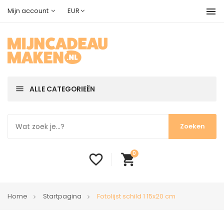
menu
Mijn account
EUR
menu
ALLE CATEGORIEËN
0
favorite_border
shopping_cart
Home
Startpagina
Fotolijst schild 1 15x20 cm