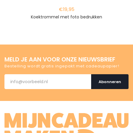
€19,95
Koektrommel met foto bedrukken
MELD JE AAN VOOR ONZE NIEUWSBRIEF
Bestelling wordt gratis ingepakt met cadeaupapier!